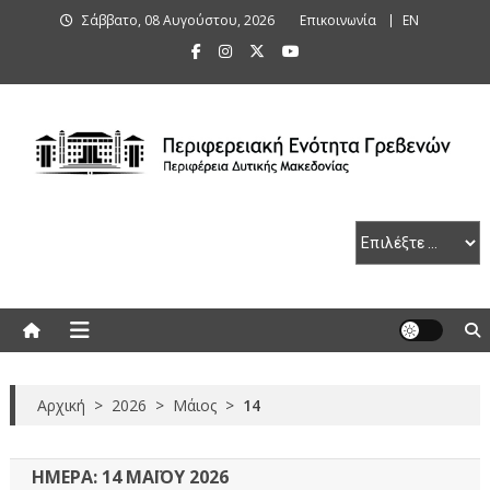
Skip
Σάββατο, 08 Αυγούστου, 2026
Επικοινωνία
ΕΝ
to
content
Περιφερειακή Ενότητα Γρεβενών
Αρχική
>
2026
>
Μάιος
>
14
ΗΜΈΡΑ:
14 ΜΑΪ́ΟΥ 2026