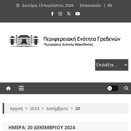
Skip
Δευτέρα, 10 Αυγούστου, 2026
Επικοινωνία
ΕΝ
to
content
Περιφερειακή Ενότητα Γρεβενών
Αρχική
>
2024
>
Δεκέμβριος
>
20
ΗΜΈΡΑ:
20 ΔΕΚΕΜΒΡΊΟΥ 2024