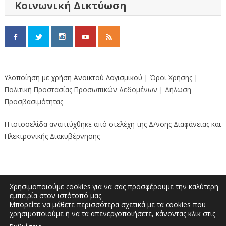
Κοινωνική Δικτύωση
Υλοποίηση με χρήση Ανοικτού Λογισμικού |
Όροι Χρήσης
|
Πολιτική Προστασίας Προσωπικών Δεδομένων
|
Δήλωση
Προσβασιμότητας
Η ιστοσελίδα αναπτύχθηκε από στελέχη της Δ/νσης Διαφάνειας και
Ηλεκτρονικής Διακυβέρνησης
Χρησιμοποιούμε cookies για να σας προσφέρουμε την καλύτερη
εμπειρία στον ιστότοπό μας.
Μπορείτε να μάθετε περισσότερα σχετικά με τα cookies που
Διοικητήριο “Κώστας Ταλιαδούρης” |
χρησιμοποιούμε ή να τα απενεργοποιήσετε, κάνοντας κλικ στις
Τηλέφωνο: 2462353333, 2462353370 | E-
.