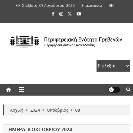
Skip
Σάββατο, 08 Αυγούστου, 2026
Επικοινωνία
ΕΝ
to
content
Περιφερειακή Ενότητα Γρεβενών
Αρχική
>
2024
>
Οκτώβριος
>
08
ΗΜΈΡΑ:
8 ΟΚΤΩΒΡΊΟΥ 2024