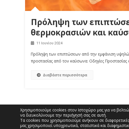
Πρόληψη των επιπτώσε
θερμοκρασιών και καύ
11 Ιουνίου 2024
Πρόληψη των επιπτώσεων από την εμφάνιση υψηλώ
προστασίας από τον καύσωνα: Οδηγίες Προστασίας
Διαβάστε περισσότερα
Χρησιμοποιούμε cookies στον Ιστοχώρο μας για να βελτιώσ
να διευκολύνουμε την περιήγησή σας σε αυτή.
Τα cookies που χρησιμοποιούμε ανήκουν σε διαφορετικές
μας χρησιμοποιεί υποχρεωτικά, στατιστικά και διαφημιστικ
Διοικητήριο “Κώστας Ταλιαδο