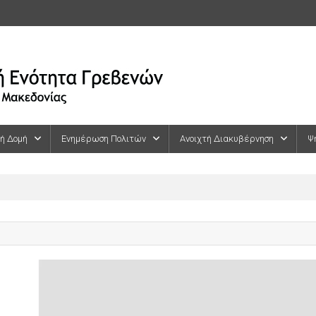
κή Δομή
Ενημέρωση Πολιτών
Ανοιχτή Διακυβέρνηση
Ψ