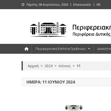
Skip
Πέμπτη, 06 Αυγούστου, 2026
Επικοινωνία
ΕΝ
to
content
Περιφερειακή Ενότητα Γρεβενών
Περιφερειακή Ενότητα Γρεβενών
Διοικητι
Αρχική
>
2024
>
Ιούνιος
>
11
ΗΜΈΡΑ:
11 ΙΟΥΝΊΟΥ 2024