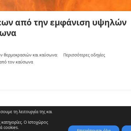
ων από την εμφάνιση υψηλών
σωνα
ν θερμοκρασιών και καύσωνα: Περισσότερες οδηγίες
 από τον καύσωνα
ουμε τη λειτουργία της και
 κατηγορίες. Ο Ιστοχώρος
ά cookies.
ύρης” | Τηλέφωνο: 2462353333, 2462353370 | E-m
Επιτρέπονται όλα