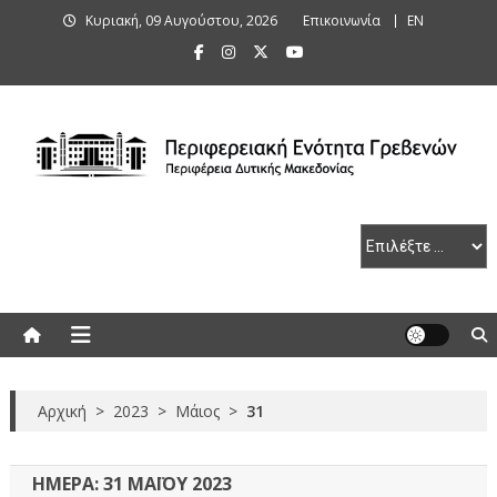
Skip
Κυριακή, 09 Αυγούστου, 2026
Επικοινωνία
ΕΝ
to
content
Περιφερειακή Ενότητα Γρεβενών
Αρχική
>
2023
>
Μάιος
>
31
ΗΜΈΡΑ:
31 ΜΑΪ́ΟΥ 2023