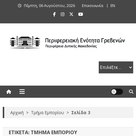
Skip
Πέμπτη, 06 Αυγούστου, 2026
Επικοινωνία
ΕΝ
to
content
Περιφερειακή Ενότητα Γρεβενών
Αρχική
>
Τμήμα Εμπορίου
>
Σελίδα 3
ΕΤΙΚΈΤΑ:
ΤΜΉΜΑ ΕΜΠΟΡΊΟΥ