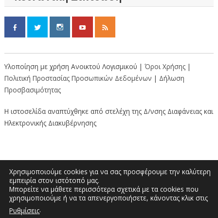
Υλοποίηση με χρήση Ανοικτού Λογισμικού |
Όροι Χρήσης
|
Πολιτική Προστασίας Προσωπικών Δεδομένων
|
Δήλωση
Προσβασιμότητας
Η ιστοσελίδα αναπτύχθηκε από στελέχη της Δ/νσης Διαφάνειας και
Ηλεκτρονικής Διακυβέρνησης
Χρησιμοποιούμε cookies για να σας προσφέρουμε την καλύτερη
εμπειρία στον ιστότοπό μας.
Μπορείτε να μάθετε περισσότερα σχετικά με τα cookies που
Διοικητήριο “Κώστας Ταλιαδούρης” |
χρησιμοποιούμε ή να τα απενεργοποιήσετε, κάνοντας κλικ στις
Τηλέφωνο: 2462353333, 2462353370 | E-
.
Ρυθμίσεις
mail: info.grevena@pdm.gov.gr