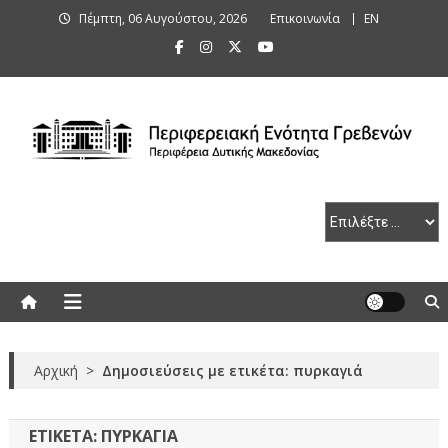
Skip
Πέμπτη, 06 Αυγούστου, 2026
Επικοινωνία
ΕΝ
to
content
Περιφερειακή Ενότητα Γρεβενών
Αρχική
>
Δημοσιεύσεις με ετικέτα: πυρκαγιά
ΕΤΙΚΈΤΑ:
ΠΥΡΚΑΓΙΆ