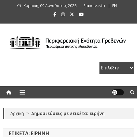
Skip
Κυριακή, 09 Αυγούστου, 2026
Επικοινωνία
ΕΝ
to
content
Περιφερειακή Ενότητα Γρεβενών
Αρχική
>
Δημοσιεύσεις με ετικέτα: ειρήνη
ΕΤΙΚΈΤΑ:
ΕΙΡΉΝΗ