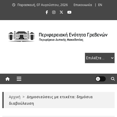
Skip
Παρασκευή, 07 Αυγούστου, 2026
Επικοινωνία
ΕΝ
to
content
Περιφερειακή Ενότητα Γρεβενών
Αρχική
>
Δημοσιεύσεις με ετικέτα: δημόσια
διαβούλευση