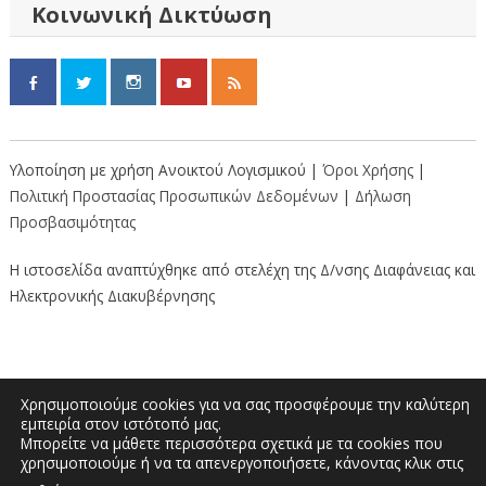
Κοινωνική Δικτύωση
Υλοποίηση με χρήση Ανοικτού Λογισμικού |
Όροι Χρήσης
|
Πολιτική Προστασίας Προσωπικών Δεδομένων
|
Δήλωση
Προσβασιμότητας
Η ιστοσελίδα αναπτύχθηκε από στελέχη της Δ/νσης Διαφάνειας και
Ηλεκτρονικής Διακυβέρνησης
Χρησιμοποιούμε cookies για να σας προσφέρουμε την καλύτερη
εμπειρία στον ιστότοπό μας.
Μπορείτε να μάθετε περισσότερα σχετικά με τα cookies που
Διοικητήριο “Κώστας Ταλιαδούρης” |
χρησιμοποιούμε ή να τα απενεργοποιήσετε, κάνοντας κλικ στις
Τηλέφωνο: 2462353333, 2462353370 | E-