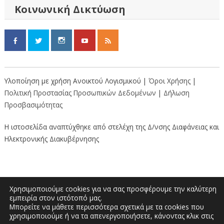
Κοινωνική Δικτύωση
Υλοποίηση με χρήση Ανοικτού Λογισμικού |
Όροι Χρήσης
|
Πολιτική Προστασίας Προσωπικών Δεδομένων
|
Δήλωση
Προσβασιμότητας
Η ιστοσελίδα αναπτύχθηκε από στελέχη της Δ/νσης Διαφάνειας και
Ηλεκτρονικής Διακυβέρνησης
Χρησιμοποιούμε cookies για να σας προσφέρουμε την καλύτερη
εμπειρία στον ιστότοπό μας.
Μπορείτε να μάθετε περισσότερα σχετικά με τα cookies που
Διοικητήριο “Κώστας Ταλιαδούρης” |
χρησιμοποιούμε ή να τα απενεργοποιήσετε, κάνοντας κλικ στις
Τηλέφωνο: 2462353333, 2462353370 | E-