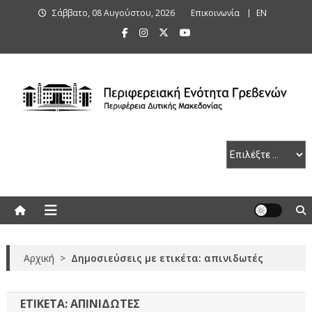
Skip
Σάββατο, 08 Αυγούστου, 2026
Επικοινωνία
ΕΝ
to
content
Περιφερειακή Ενότητα Γρεβενών
Αρχική
>
Δημοσιεύσεις με ετικέτα: απινιδωτές
ΕΤΙΚΈΤΑ:
ΑΠΙΝΙΔΩΤΈΣ