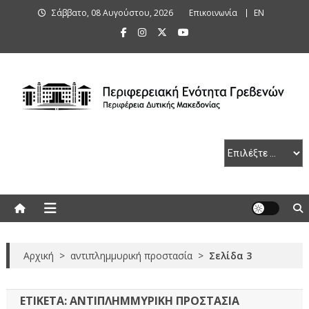
Skip
Σάββατο, 08 Αυγούστου, 2026
Επικοινωνία
ΕΝ
to
content
Περιφερειακή Ενότητα Γρεβενών
Αρχική
>
αντιπλημμυρική προστασία
>
Σελίδα 3
ΕΤΙΚΈΤΑ:
ΑΝΤΙΠΛΗΜΜΥΡΙΚΉ ΠΡΟΣΤΑΣΊΑ