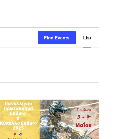
Event
Find Events
List
Views
Navigation