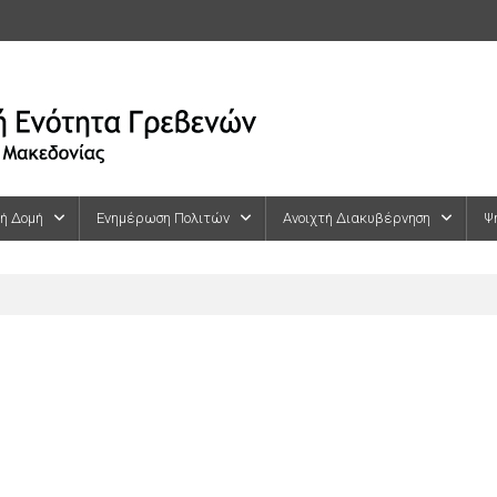
κή Δομή
Ενημέρωση Πολιτών
Ανοιχτή Διακυβέρνηση
Ψ