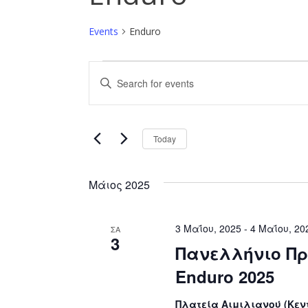
Events
Enduro
Events
Events
Enter
Search
Keyword.
Search
and
for
3 Μαΐου, 2
Today
Views
Events
Select
by
Navigation
date.
Keyword.
Μάιος 2025
3 Μαΐου, 2025
-
4 Μαΐου, 20
ΣΑ
3
Πανελλήνιο Πρ
Enduro 2025
Πλατεία Αιμιλιανού (Κεν