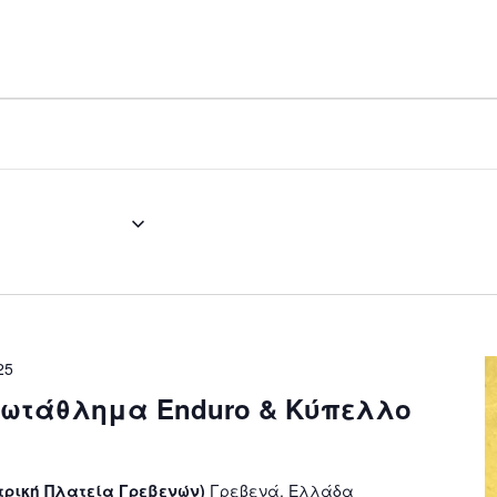
025
 - 
Now
25
ωτάθλημα Enduro & Κύπελλο
τρική Πλατεία Γρεβενών)
Γρεβενά, Ελλάδα