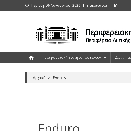
Skip
Πέμπτη, 06 Αυγούστου, 2026
Επικοινωνία
ΕΝ
to
content
Περιφερειακή Ενότητα Γρεβενών
Περιφερειακή Ενότητα Γρεβενών
Διοικητι
Αρχική
>
Events
Enduro