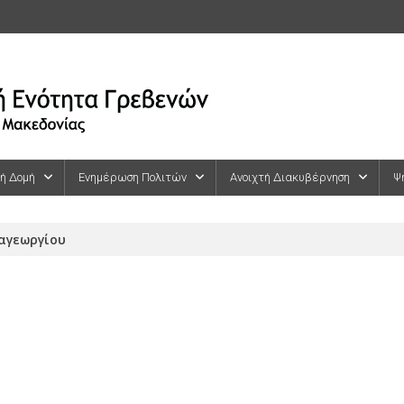
κή Δομή
Ενημέρωση Πολιτών
Ανοιχτή Διακυβέρνηση
Ψ
αγεωργίου