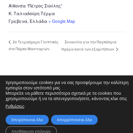
Αίθουσα “Πέτρος Σιούλης”
Κ. Ταλιαδούρη Τέρμα
Γρεβενά
,
Ελλάδα
+ Google Map
Συναυλία για την Παγκόσμια
2ο Τετραήμερο Γλυπτικής
στο Πάρκο Μανιταριών
Ημέρα κατά των εξαρτήσεων
Χρησιμοποιούμε cookies για να σας προσφέρουμε την καλύτερη
εμπειρία στον ιστότοπό μας.
Μπορείτε να μάθετε περισσότερα σχετικά με τα cookies που
Διοικητήριο “Κώστας Ταλιαδούρης” |
χρησιμοποιούμε ή να τα απενεργοποιήσετε, κάνοντας κλικ στις
Τηλέφωνο: 2462353333, 2462353370 | E-
.
Ρυθμίσεις
mail: info.grevena@pdm.gov.gr
Επιτρέπονται όλα
Απορρίπτονται όλα
© Διεύθυνση Διαφάνειας & Ηλεκτρονικής Διακυβέρνησης | Περιφερειακή
Αποθήκευση επιλογών